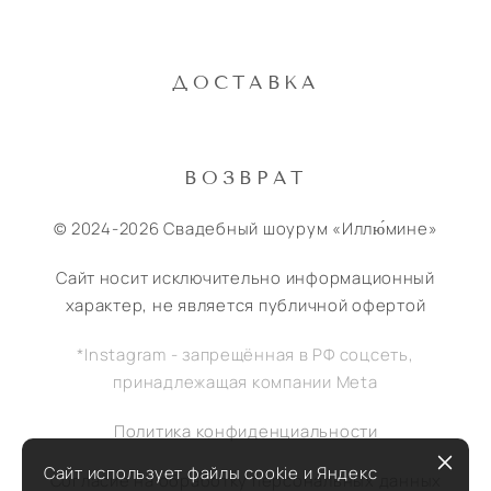
ДОСТАВКА
ВОЗВРАТ
© 2024-2026 Свадебный шоурум «Иллю́мине»
Сайт носит исключительно информационный
характер, не является публичной офертой
*Instagram - запрещённая в РФ соцсеть,
принадлежащая компании Meta
Политика конфиденциальности
Сайт использует файлы cookie и Яндекс
Согласие на обработку персональных данных