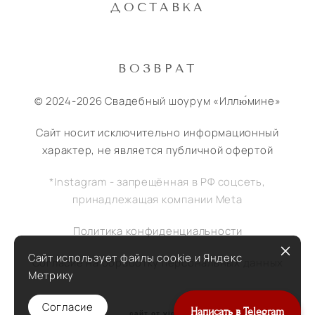
ДОСТАВКА
ВОЗВРАТ
© 2024-2026 Свадебный шоурум «Иллю́мине»
Сайт носит исключительно информационный
характер, не является публичной офертой
*Instagram - запрещённая в РФ соцсеть,
принадлежащая компании Meta
Политика конфиденциальности
Сайт использует файлы cookie и Яндекс
Согласие на обработку персональных данных
Метрику
Согласие
Написать в Telegram
сайт от vigbo