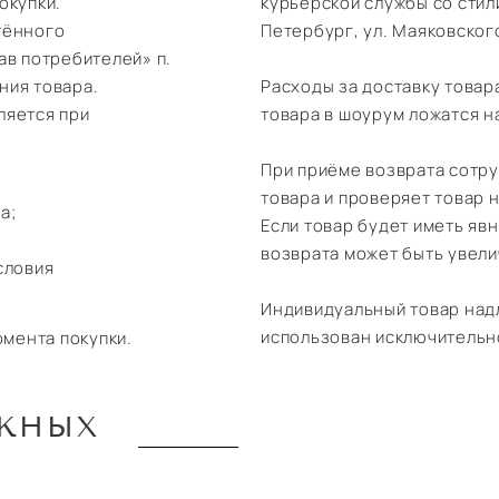
окупки.
курьерской службы со стил
тённого
Петербург, ул. Маяковского
ав потребителей» п.
ения товара.
Расходы за доставку товар
ляется при
товара в шоурум ложатся н
При приёме возврата сотр
товара и проверяет товар 
а;
Если товар будет иметь яв
возврата может быть увели
словия
Индивидуальный товар над
использован исключительно
омента покупки.
ЕЖНЫХ