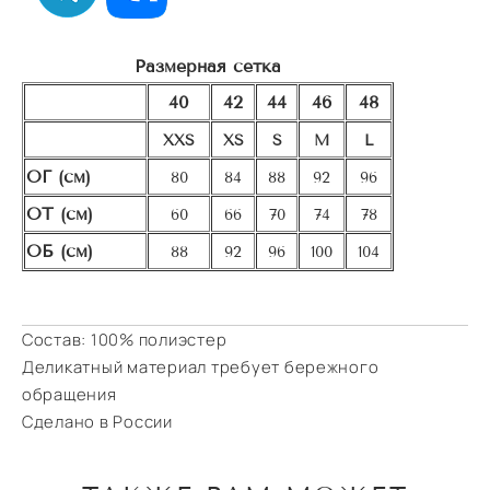
Размерная сетка
40
42
44
46
48
XXS
XS
S
M
L
ОГ (см)
80
84
88
92
96
ОТ (см)
60
66
70
74
78
ОБ (см)
88
92
96
100
104
Состав: 100% полиэстер
Деликатный материал требует бережного
обращения
Сделано в России