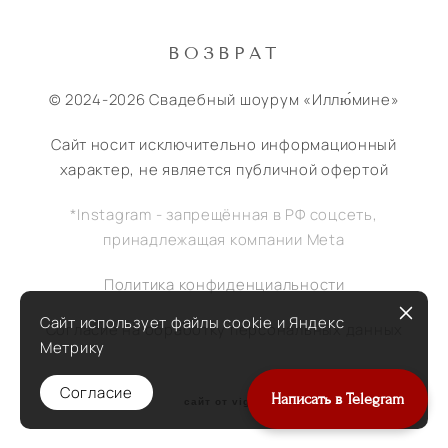
ВОЗВРАТ
© 2024-2026 Свадебный шоурум «Иллю́мине»
Сайт носит исключительно информационный
характер, не является публичной офертой
*Instagram - запрещённая в РФ соцсеть,
принадлежащая компании Meta
Политика конфиденциальности
Сайт использует файлы cookie и Яндекс
Согласие на обработку персональных данных
Метрику
Согласие
Написать в Telegram
сайт от vigbo