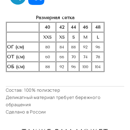
Размерная сетка
40
42
44
46
48
XXS
XS
S
M
L
ОГ (см)
80
84
88
92
96
ОТ (см)
60
66
70
74
78
ОБ (см)
88
92
96
100
104
Состав: 100% полиэстер
Деликатный материал требует бережного
обращения
Сделано в России