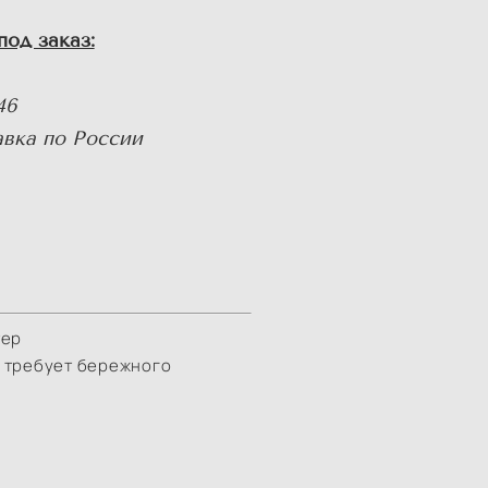
под заказ:
46
авка по России
тер
 требует бережного