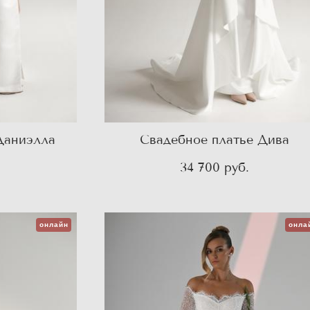
Даниэлла
Свадебное платье Дива
.
34 700 pуб.
онлайн
онла