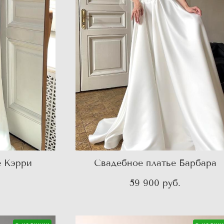
е Кэрри
Свадебное платье Барбара
.
59 900 pуб.