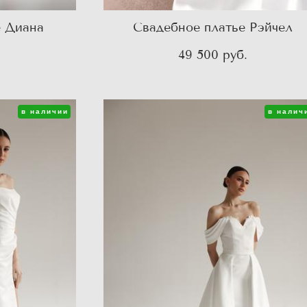
е Диана
Свадебное платье Рэйчел
49 500 pуб.
в наличии
в налич