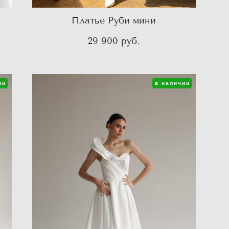
Платье Руби мини
29 900 pуб.
ии
в наличии