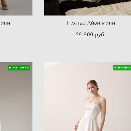
мини
Платье Айви мини
.
29 900 pуб.
в наличии
в налич