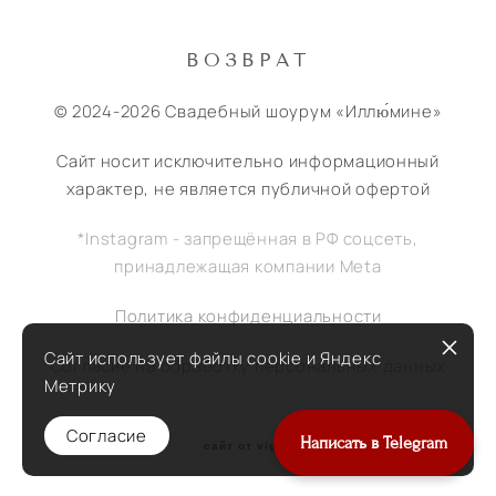
ВОЗВРАТ
© 2024-2026 Свадебный шоурум «Иллю́мине»
Сайт носит исключительно информационный
характер, не является публичной офертой
*Instagram - запрещённая в РФ соцсеть,
принадлежащая компании Meta
Политика конфиденциальности
Сайт использует файлы cookie и Яндекс
Согласие на обработку персональных данных
Метрику
Согласие
Написать в Telegram
сайт от vigbo